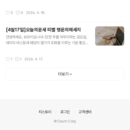
(壬申) 일진은 쥐띠에게 '비견(比肩)'과 '인성(印星)'이 완
인 **경오(庚午)**는 '백마(白馬)' 혹은 '용광로 속의
벽하게 조화를 이루는 날입니다. 신금(申金)이 당신의 자
칼'을 상징합니다. 겉으로는 강직하고 단단해 보이지만, 내
작성시간
0
0
2026. 4. 18.
수(子水)를 강력..
면에는 무언가를 끊임없이 바꾸고 개선하려는 뜨거운 열망
이 요동치는 날이죠. 오늘은 미뤄뒀던 결단을 내리거나, 자
신을 한 단계 업그레이드하기 위한 자기 계발에 몰입하기
[4월17일]오늘의운세 띠별 행운의메세지
에 최적의 날입니다.📜 12띠별 심층 행운 리포트 🐭 쥐띠
글 내용
심층 사주 분석: 오늘 경오(庚午) 일진은 쥐띠에게 '편인
안녕하세요, 보르미입니다! 😊한 주를 마무리하는 금요일,
(偏印)'과 '편재(偏財)'가 교차하는 날입니다. 지지의 오화
대지의 따스함과 태양의 열기가 조화를 이루는 기분 좋은
(午火)가 쥐띠의 자수(子水)와 충(沖)하는 기운이 있어 심
아침입니다. 오늘 사주 일진인 **기사(己巳)**는 '황금 뱀
리적으로는 다소 분주할 수 있지만, 이는 오히려 잠자고 있
의 날' 혹은 '따뜻한 햇살이 내리쬐는 비옥한 들판'을 상징
작성시간
1
1
2026. 4. 17.
던 아이디어를 깨우는 ..
합니다. 오늘은 서두르지 않아도 기운이 스스로 솟아나며,
복잡했던 일들이 질서를 찾아가는 안정적인 흐름을 보입니
다. 주말을 앞두고 내실을 다지며 유종의 미를 거두기에 최
더보기
적의 날입니다.오늘도 보르미가 여러분의 모든 행운을 준
비했습니다.📜 12띠별 심층 행운 리포트🐭 쥐띠심층 사주
분석: 오늘 기사(己巳) 일진은 쥐띠에게 '편관(偏官)'과
'정재(正財)'의 기운이 조화를 이루는 날입니다. 업무적으
로는 다소 책임감이 무거운 과제가 주어질 수 있으나, 이를
해결했을 때 돌아오는..
의안내
티스토리
로그인
고객센터
© Daum Corp.