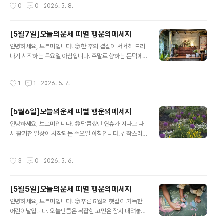
작성시간
0
0
2026. 5. 8.
온도: 담백한 신뢰]행..
위에서 나만의 행운을 꽃피우기 아주 좋은 날입니다. 여러
분의 하루를 더욱 풍성하게 만들어 줄 5월 8일자 12띠별
상세 운세 통합 리포트를 지금 공개합니다!​📜 12띠별 상세
[5월7일]오늘의운세 띠별 행운의메세지
행운 리포트 ​🐭 쥐띠​상세 운세: 오늘은 활동보다는 내실을
글 내용
다지는 것이 유리합니다. 부모님이나 어른들의 말씀을 귀
안녕하세요, 보르미입니다! 😊한 주의 결실이 서서히 드러
담아듣는 과정에서 뜻밖의 인생 힌트를 얻게 됩니다. 오후
나기 시작하는 목요일 아침입니다. 주말로 향하는 문턱에
에는 조용히 서북쪽 방향으로 산책하며 기운을 정리해 보
서 조금은 지칠 수 있지만, 오늘 우리에게는 예상치 못한 반
세요.​마음 지표: [오늘의 기분: 깊은 공감] [비즈니스: 정보
전의 행운이 기다리고 있습니다. 여러분의 하루를 황금빛
작성시간
1
1
2026. 5. 7.
수집] [주머니..
으로 물들여 줄 5월 7일 자 12 띠별 상세 운세 통합 리포트
를 지금 공개합니다!📜 12 띠별 상세 행운 리포트 🐭 쥐띠
상세 운세: 오늘은 '정중동(靜中動)'의 자세가 필요합니다.
[5월6일]오늘의운세 띠별 행운의메세지
겉으로는 조용히 자리를 지키되, 내면으로는 다음 계획을
글 내용
치밀하게 세우세요. 오후 4시경 남남서쪽에서 들려오는 소
​안녕하세요, 보르미입니다! 😊달콤했던 연휴가 지나고 다
식이 당신의 비즈니스 방향을 결정짓는 중요한 힌트가 됩
시 활기찬 일상이 시작되는 수요일 아침입니다. 갑작스러
니다.마음 지표: [오늘의 기분: 깊은 통찰] [비즈니스: 전략
운 복귀에 몸과 마음이 조금 무거울 수 있지만, 오늘 우리에
수립] [주머니 사정: 무난함] [사랑의 온도: 담백한 신뢰]행
게는 새로운 기회와 행운의 기운이 가득합니다. 한 주의 허
작성시간
3
0
2026. 5. 6.
운 가이드:..
리에서 여러분의 기운을 북돋아 줄 5월 6일자 12띠별 상
세 운세 통합 리포트와 함께 힘차게 시작해 보세요!​📜 12
띠별 상세 행운 리포트 ​🐭 쥐띠 (오늘의 행운 🥈)​상세 운
[5월5일]오늘의운세 띠별 행운의메세지
세: 업무적인 성취가 돋보이는 날입니다. 연휴 동안 구상했
글 내용
던 아이디어를 오늘 실행에 옮겨보세요. 윗사람의 지지와
안녕하세요, 보르미입니다! 😊푸른 5월의 햇살이 가득한
동료들의 협력을 얻어 큰 결실을 맺게 됩니다. 특히 문서와
어린이날입니다. 오늘만큼은 복잡한 고민은 잠시 내려놓