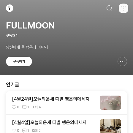
검색하기
티스토리
FULLMOON
구독자
1
당신에게 올 행운의 이야기
구독하기
신고하기 레이어
열기
인기글
[4월24일]오늘의운세 띠별 행운의메세지
0
1
조회
4
[4월4일]오늘의운세 띠별 행운의메세지
0
1
조회
2