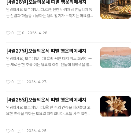
[4월28일]오늘의운세 띠별 행운의메세지
을 대기보다 가장 중요한 한 가지에 몰입하세요. 오후 2시
글 내용
경 북동쪽에서 찾아오는 정보가 당신의 비즈니스에 큰 힌
안녕하세요 보르미입니다.😊단단한 바위처럼 흔들리지 않
트가 될 것입니다.마음 지표: [오늘의 기분: 냉철한 몰입]
는 신념과 하늘을 비상하는 용의 활기가 느껴지는 화요일
[비즈니스: 효율 극대화] [주머니 사정: 보통] [사랑의 온도:
아침입니다. 오늘 사주 일진인 **경진(庚辰)**은 '보석을
담백한 대화]행운 가이드: 색상: 다크 인디고 | 아이템: 탁상
품은 산맥' 혹은 '비바람을 뚫고 승천하는 용'을 상징합니
작성시간
0
0
2026. 4. 28.
용 캘..
다. 명분이 확실한 일에는 거침없이 돌파구를 마련하되, 결
과는 보석처럼 단단하고 실속 있게 챙겨야 하는 날이죠. 한
주의 비즈니스 성과를 결정짓는 아주 중요한 에너지의 변
[4월27일]오늘의운세 띠별 행운의메세지
곡점입니다. 무쇠의 결단과 용의 기상이 만나는 화요일📜
글 내용
12띠별 심층 행운 리포트 🐭 쥐띠 (오늘의 행운 🥇)심층
안녕하세요, 보르미입니다! 😊비욕한 대지 위로 희망이 돋
사주 분석: 오늘 쥐띠는 '신자진(申子辰)' 삼합의 기운이
는 새로운 한 주를 여는 월요일 아침, 만물에 생명력을 불어
진토(辰土)를 만나 완성되는 날입니다. 경금(庚金)이라는
넣는 대지의 기운이 가득합니다. 오늘 사주 일진인 **기묘
든든한 후원자가 당신의 지혜(子水)를 마르지 않게 보충해
(己卯)**는 '봄날의 텃밭' 혹은 '보석을 품은 숲'을 상징합
작성시간
0
1
2026. 4. 27.
주니, 비즈니스 아이디어..
니다. 상상력만으로 그치지 않고, 그것을 현실적인 수익과
성과로 연결할 수 있는 구체적인 실행력이 요구되는 날이
죠. 한 주의 시작을 명확한 로드맵과 함께 설계하기에 최적
[4월25일]오늘의운세 띠별 행운의메세지
의 날입니다. 오늘도 보르미가 준비해 보았습니다.📜 12띠
글 내용
별 심층 행운 리포트 🐭 쥐띠심층 사주 분석: 오늘 쥐띠에
안녕하세요 보르미입니다.🤠 한 주의 긴장을 내려놓고 고
게는 '식상(食傷)'과 '관성(官星)'이 조화를 이루어 본인의
요한 휴식을 취하는 토요일 아침입니다. 오늘 사주 일진인
재능을 조직 내에서 유연하게 발휘하는 날입니다. 기토(己
정축은 겨울을 지낸 대지를 녹이는 등불 혹은 '금고 속에 보
土)의 안정감이 당신의 자수(子水)를 다듬어주니, 자칫 과
관된 보석'을 상징합니다. 화려하게 드려내기 보다는 내실
작성시간
0
1
2026. 4. 25.
해질 수 있는 ..
을 가하고, 자신이 가진 가치를 조용히 가꾸어 나갈 때 가장