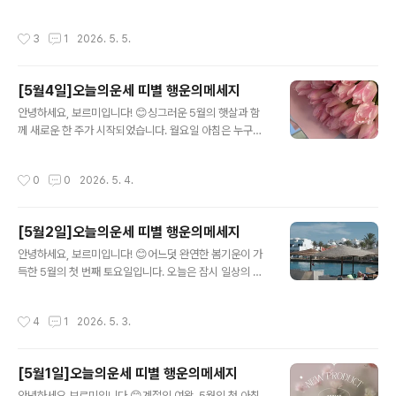
관련된 소식에서 길한 기운이 느껴집니다.​마음 지표: [오늘
고, 우리 안의 순수한 동심을 깨워보는 건 어떨까요? 사랑
의 기분: 명쾌한 판단] [비즈니스: 프로젝트 승인] [주머니
하는 가족, 아이들과 함께 행복한 추억을 만드실 수 있도록
작성시간
3
1
2026. 5. 5.
사정: 안..
5월 5일자 12띠별 상세 운세 통합 리포트를 준비했습니
다. 오늘 당신의 하루가 선물 같은 시간이 되길 응원합니다!
📜 12띠별 상세 행운 리포트 🐭 쥐띠상세 운세: 오늘은 주
[5월4일]오늘의운세 띠별 행운의메세지
변을 챙기기보다 나 자신의 내면을 돌보는 시간이 행운을
글 내용
부릅니다. 오전에는 조용히 차를 마시며 여유를 즐기고, 오
안녕하세요, 보르미입니다! 😊싱그러운 5월의 햇살과 함
후에 가족들과 합류하세요. 동쪽에서 들려오는 반가운 소
께 새로운 한 주가 시작되었습니다. 월요일 아침은 누구에
식이 당신의 기분을 좋게 할 것입니다.마음 지표: [오늘의
게나 조금 무겁게 느껴질 수 있지만, 오늘 나에게 찾아올 행
기분: 고요한 평온] [비즈니스: 에너지 충전] [주머니 사정:
운의 기운을 미리 안다면 그 발걸음이 훨씬 가벼워질 거예
작성시간
0
0
2026. 5. 4.
무난함] [사랑의..
요. 5월 4일자 12띠별 상세 운세 통합 리포트와 함께 활기
차게 시작해 보세요!📜 12띠별 상세 행운 리포트 🐭 쥐띠
상세 운세: 주변의 조언보다는 본인의 직관을 믿어야 하는
[5월2일]오늘의운세 띠별 행운의메세지
월요일입니다. 오전 회의에서 내놓은 당신의 의견이 오후
글 내용
에 큰 성과로 돌아옵니다. 자신감을 가지고 목소리를 내보
안녕하세요, 보르미입니다! 😊어느덧 완연한 봄기운이 가
세요.마음 지표: [오늘의 기분: 당당한 소신] [비즈니스: 주
득한 5월의 첫 번째 토요일입니다. 오늘은 잠시 일상의 짐
도권 확보] [주머니 사정: 무난함] [사랑의 온도: 지적인 매
을 내려놓고, 자연의 푸르름과 소중한 사람들과의 시간에
력]행운 가이드: 색상: 미드나잇 퍼플 | 아이템: 무선 마우스
온전히 집중해 보는 건 어떨까요? 여러분의 즐거운 주말을
작성시간
4
1
2026. 5. 3.
| 방향:..
더욱 빛내줄 5월 2일자 12띠별 상세 운세 통합 리포트를
시작합니다!📜 12띠별 상세 행운 리포트 🐭 쥐띠 (오늘의
주인공 🥇)상세 운세: 5월의 기운이 당신을 향해 집중됩니
[5월1일]오늘의운세 띠별 행운의메세지
다. 지체되었던 문서나 계약 건이 있다면 오늘 시원하게 해
글 내용
결될 것입니다. 주위 사람들에게 축하받을 일이 생기니 오
안녕하세요 보르미입니다.😊계절의 여왕, 5월의 첫 아침