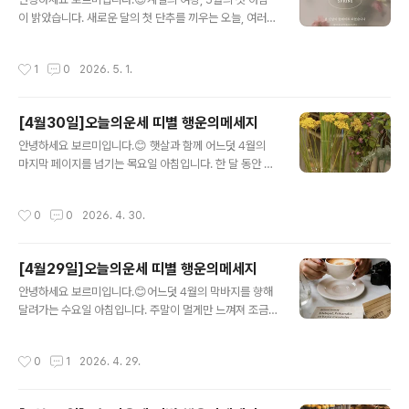
늘만큼은 스스로를 마음껏 칭찬해 주세요.마음 지표: [오늘
이 밝았습니다. 새로운 달의 첫 단추를 끼우는 오늘, 여러분
의 기분: 최고의 환희] [비즈니스: 완벽한 마무리] [주머니
의 일상에 설렘과 풍요로움이 가득하시길 바랍니다. 5월의
사정: 금전운 최상] [사랑의 온도: 깊은 신뢰]행운 가이드:
문을 활짝 여는 5월 1일자 12띠별 상세 운세 통합 리포트
작성시간
1
0
2026. 5. 1.
색상: 스카..
를 지금 공개합니다! 📜 12띠별 상세 행운 리포트 🐭 쥐띠
상세 운세: 한 달의 계획을 세우기에 최적의 날입니다. 오늘
은 화려한 활동보다 차분한 명상과 독서가 행운을 부릅니
[4월30일]오늘의운세 띠별 행운의메세지
다. 오후 3시경 동쪽에서 들려오는 소식은 당신에게 새로
글 내용
운 비즈니스 영감을 줄 것입니다.마음 지표: [오늘의 기분:
안녕하세요 보르미입니다.😊 햇살과 함께 어느덧 4월의
차분한 시작] [비즈니스: 전략 수립] [주머니 사정: 무난함]
마지막 페이지를 넘기는 목요일 아침입니다. 한 달 동안 앞
[사랑의 온도: 은은한 배려]행운 가이드: 색상: 라이트 바이
만 보고 달려온 여러분, 정말 고생 많으셨습니다. 오늘 하루
올렛 | 아이템: 북마크(책갈피) | 방향: 정동쪽✨ 오늘의 한
는 성공적인 마무리를 돕는 행운의 기운이 가득합니다. 새
작성시간
0
0
2026. 4. 30.
마..
로운 5월을 준비할 마지막 4월 30일자 12띠별 상세 운세
통합 리포트를 시작합니다!📜 12띠별 상세 행운 리포트
🐭 쥐띠 (오늘의 행운 🥈)상세 운세: 지적인 활동이 빛을
[4월29일]오늘의운세 띠별 행운의메세지
발하는 날입니다. 기획서 작성이나 새로운 공부를 시작하
글 내용
기에 최적의 운세이며, 윗사람으로부터 당신의 능력을 인
안녕하세요 보르미입니다.😊어느덧 4월의 막바지를 향해
정받는 기쁜 소식이 들려옵니다. 자신 있게 의견을 피력하
달려가는 수요일 아침입니다. 주말이 멀게만 느껴져 조금
세요.마음 지표: [오늘의 기분: 명쾌한 판단] [비즈니스: 계
지칠 수 있는 오늘, 여러분의 기운을 북돋아 줄 4월 29일
약 성사] [주머니 사정: 안정적임] [사랑의 온도: 지적인 교
자 12띠별 상세 운세 통합 리포트를 준비했습니다. 오늘 당
작성시간
0
1
2026. 4. 29.
감]행운 가이드..
신의 선택이 행운으로 이어지는 놀라운 하루가 되길 응원
합니다! 📜 12띠별 상세 행운 리포트 🐭 쥐띠상세 운세: 오
늘은 '선택과 집중'이 필요한 날입니다. 여러 가지 일에 손