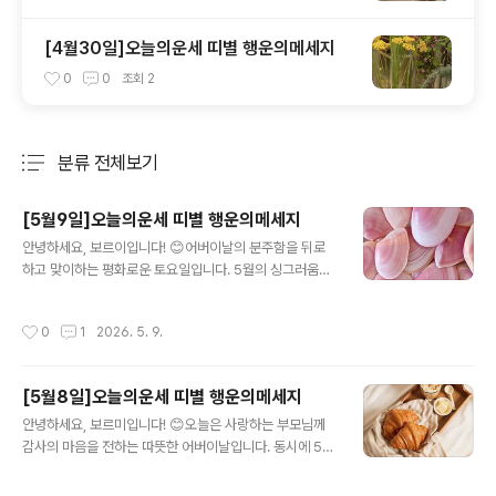
[4월30일]오늘의운세 띠별 행운의메세지
0
0
조회
2
분류 전체보기
주요 글 목록
[5월9일]오늘의운세 띠별 행운의메세지
글 내용
안녕하세요, 보르이입니다! 😊어버이날의 분주함을 뒤로
하고 맞이하는 평화로운 토요일입니다. 5월의 싱그러움이
절정에 달하는 오늘, 여러분의 일상에도 기분 좋은 변화와
뜻밖의 행운이 찾아오길 바랍니다. 주말의 여유 속에서 나
작성시간
0
1
2026. 5. 9.
만의 행운 에너지를 충전할 수 있도록 준비한 5월 9일자 1
2띠별 상세 운세 통합 리포트를 지금 공개합니다!📜 12띠
별 상세 행운 리포트 🐭 쥐띠상세 운세: 오늘은 활동하기보
[5월8일]오늘의운세 띠별 행운의메세지
다 정적인 시간을 가지는 것이 행운을 부릅니다. 읽고 싶었
글 내용
던 책을 보거나 명상을 하며 에너지를 안으로 갈무리하세
안녕하세요, 보르미입니다! 😊오늘은 사랑하는 부모님께
요. 오후에는 서남쪽 방향의 조용한 카페에서 새로운 영감
감사의 마음을 전하는 따뜻한 어버이날입니다. 동시에 5월
을 얻게 될 것입니다.마음 지표: [오늘의 기분: 깊은 평온]
의 생동감이 정점에 달하는 시기이기도 하죠. 오늘 같은 날
[비즈니스: 아이디어 구상] [주머니 사정: 무난함] [사랑의
은 나를 세상에 있게 해준 뿌리에 감사하며, 그 단단한 뿌리