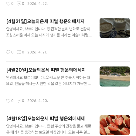
작성시간
0
0
2026. 4. 22.
라는 거대한 물줄기가 당신의..
이 서는 일에는 거침없이 추진하되, 결과는 매우 실속 있고
현실적으로 챙겨야 하는 날이죠. 주 중반의 피로를 이겨내
고 확실한 성과를 향해 나아가기에 최적의 기운입니다.📜
[4월21일]오늘의운세 띠별 행운의메세지
12 띠별 심층 행운 리포트 🐭 쥐띠심층 사주 분석: 오늘 갑
글 내용
술(甲戌) 일진은 쥐띠에게 '상관(傷官)'과 '정관(正官)'이
안녕하세요, 보르미입니다! 😊급격한 날씨 변화로 건강이
교차하는 날입니다. 갑목(甲木)의 창의력이 당신의 자수
조심스러운 어제 오늘 대지에 생기를 더하는 이슬비처럼,
(子水)를 만나 활발히 움직이지만, 지지의 술토(戌土)가
투명하고 예리한 에너지가 가득한 화요일 아침입니다. 오
이를 다듬어주는 형국이죠. 아이디어는 풍부하되 실행은
늘 사주 일진인 **계유(癸酉)**는 '가을비가 내리는 바위
작성시간
0
0
2026. 4. 21.
원칙에 충실해야 성공합니다..
산' 혹은 '깨끗한 물에 씻긴 보석'을 상징합니다. 감각이 예
민해지고 집중력이 높아지는 날이라, 평소 놓쳤던 디테일
을 발견하거나 창의적인 작업의 완성도를 높이기에 최적의
[4월20일]오늘의운세 띠별 행운의메세지
날이죠.오늘도 보르미가 준비한 오늘의 행운의메세지로 기
글 내용
운나는 하루가 되시는건 어떤가요?📜 12띠별 심층 행운
안녕하세요 보르미입니다.!😊새로운 한 주를 시작하는 월
리포트🐭 쥐띠심층 사주 분석: 오늘 계유(癸酉) 일진은 쥐
요일, 만물을 적시는 시원한 강물 같은 에너지가 가득한 아
띠에게 '편인(偏印)'의 기운을 강력하게 부여합니다. 계수
침입니다. 오늘 사주 일진인 **임신(壬申)**은 '지혜의
(癸水)라는 동료와 유금(酉金)이라는 지원군이 만나니, 당
샘' 혹은 '바다 위를 항해하는 거대한 배'를 상징합니다. 지
작성시간
0
0
2026. 4. 20.
신의 직관력이 최고조에 달하는 날..
혜의 바다가 열리는 월요일인 만큼 정체되어 있던 생각들
이 활발하게 움직이기 시작하며, 멀리 내다보는 안목과 결
단력이 동시에 필요한 날이죠. 한 주의 시작을 명쾌한 전략
[4월18일]오늘의운세 띠별 행운의메세제
으로 설계하기에 가장 좋은 날이니, 오늘도 보르미와 함께
글 내용
신나게 달려보는 건 어떨까요😊📜 12띠별 심층 행운 리포
안녕하세요, 보르미입니다! 😊한 주간의 긴장을 풀고 새로
트 🐭 쥐띠 (오늘의 주인공 🥇)심층 사주 분석: 오늘 임신
운 에너지를 충전하는 토요일 아침입니다. 오늘 사주 일진