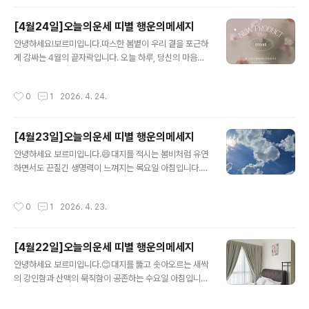
큰 운의 축복을 받는 날입니다. 평소 미루어두었던 대화를
나누거나 결과물을 정리하기에 아주 좋은 타이밍입니다.
[4월24일]오늘의운세 띠별 행운의메세지
오늘의 에너지는 특히 나의 가치를 증명하는 방향으로 흐
글 내용
르고 있으니, 예상치 못한 곳에서 반가운 소식이 들려올 수
안녕하세요!보르미입니다.따스한 봄볕이 우리 곁을 포근하
있는 역동적인 하루가 될 것입니다.📜 12띠별 심층 행운
게 감싸는 4월의 끝자락입니다. 오늘 하루, 당신의 마음속
리포트 🐭 쥐띠 (오늘의 행운 🥉)심층 사주 분석: 오늘 쥐
에는 어떤 꽃이 피어나고 있나요? 바쁜 일상 속에서도 잠시
띠는 '자축합(子丑合)'의 기운이 강력하게 작용하여 주변
고개를 들어 푸른 하늘을 바라볼 수 있는 여유가 당신에게
작성시간
0
1
2026. 4. 24.
사람들과의 유대감이 깊..
깃들기를 바랍니다. 오늘 전해드리는 열두 가지 띠별 이야
기가 당신의 발걸음에 작은 등불이 되어, 막막한 순간에는
용기를 주고 기쁜 순간에는 그 행복을 더 크게 키워드리는
[4월23일]오늘의운세 띠별 행운의메세지
따뜻한 길잡이가 되었으면 좋겠습니다. 당신의 오늘이 어
글 내용
제보다 조금 더 반짝이길 진심으로 응원하며, 정성 가득한
안녕하세요 보르미입니다.😄대지를 적시는 봄비처럼 유연
오늘의 운세를 시작합니다. 📜 12 띠별 심층 행운 리포트
하면서도 끈질긴 생명력이 느껴지는 목요일 아침입니다.
🐭 쥐띠 (子) 운세 분석: 오늘은 자진합(子辰合)이 이루어
오늘 사주 일진인 **을해(乙亥)**는 '바다 위를 건너는 꽃
지는 날로, 주변 사람들과의 관계가 매우 매끄럽게 흘러갑
배' 혹은 '지혜의 바다에 뿌리를 내린 담쟁이'를 상징합니
작성시간
0
1
2026. 4. 23.
니다..
다. 강압적인 힘보다는 부드러운 설득력이 통하는 날이며,
보이지 않는 곳에서 조용히 내실을 다질 때 가장 큰 운의 탄
력을 받는 날이죠. 주 후반으로 넘어가는 길목에서 여러분
[4월22일]오늘의운세 띠별 행운의메세지
의 지혜를 발휘하기에 최적의 기운입니다. 여러분의 성공
글 내용
적인 하루를 위해, 명리학적 근거를 바탕으로 정밀 분석 리
안녕하세요 보르미입니다.😊대지를 뚫고 솟아오르는 새싹
포트를 시작합니다.📜 12 띠별 심층 행운 리포트🐭 쥐띠
의 강인함과 산맥의 묵직함이 공존하는 수요일 아침입니
심층 사주 분석: 오늘 을해(乙亥) 일진은 쥐띠에게 '식신
다. 오늘 사주 일진인 **갑술(甲戌)**은 '산 위의 낙락장
(食神)'과 '겁재(劫財)'가 공존하는 날입니다. 해수(亥水)
송' 혹은 '황금빛 들판을 지키는 청룡'을 상징합니다. 명분