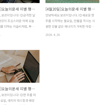
[4월21일]오늘의운세 띠별 행운의메세지
[4월20일]오늘의운세 띠별 행운의메세지
 보르미입니다! 😊급격한 날
안녕하세요 보르미입니다.!😊새로운 한
건강이 조심스러운 어제 오늘
주를 시작하는 월요일, 만물을 적시는 시
를 더하는 이슬비처럼, 투명
원한 강물 같은 에너지가 가득한 아침입
 에너지가 가득한 화요일 아
니다. 오늘 사주 일진인 **임신(壬申)**은
.
2026. 4. 20.
오늘 사주 일진인 **계유(癸
'지혜의 샘' 혹은 '바다 위를 항해하는 거
'가을비가 내리는 바위산' 혹은
대한 배'를 상징합니다. 지혜의 바다가 열
에 씻긴 보석'을 상징합니다.
리는 월요일인 만큼 정체되어 있던 생각
민해지고 집중력이 높아지는 날
들이 활발하게 움직이기 시작하며, 멀리
 놓쳤던 디테일을 발견하거나
내다보는 안목과 결단력이 동시에 필요한
작업의 완성도를 높이기에 최적
날이죠. 한 주의 시작을 명쾌한 전략으로
오늘도 보르미가 준비한 오늘
설계하기에 가장 좋은 날이니, 오늘도 보
메세지로 기운나는 하루가 되시
르미와 함께 신나게 달려보는 건 어떨까
요?📜 12띠별 심층 행운 리포
요😊📜 12띠별 심층 행운 리포트 🐭 쥐띠
[4월17일]오늘의운세 띠별 행운의메세지
심층 사주 분석: 오늘 계유(癸
(오늘의 주인공 🥇)심층 사주 분석: 오늘
 쥐띠에게 '편인(偏印)'의 기운
임신(壬申) 일진은 쥐띠에게 '비견(比
 보르미입니다! 😊한 주를 마
 부여합니다. 계수(癸水)라는
肩)'과 '인성(印星)'이 완벽하게 조화를
요일, 대지의 따스함과 태양