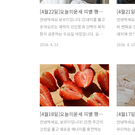
[4월22일]오늘의운세 띠별 행운의메세지
안녕하세요 보르미입니다.😊대지를 뚫고
안녕하세요,
솟아오르는 새싹의 강인함과 산맥의 묵직
씨 변화로 
함이 공존하는 수요일 아침입니다. 오늘
대지에 생기
사주 일진인 **갑술(甲戌)**은 '산 위의
하고 예리한
2026. 4. 22.
2026. 4. 21
낙락장송' 혹은 '황금빛 들판을 지키는 청
침입니다. 
룡'을 상징합니다. 명분이 서는 일에는 거
酉)**는 
침없이 추진하되, 결과는 매우 실속 있고
'깨끗한 물
현실적으로 챙겨야 하는 날이죠. 주 중반
감각이 예
의 피로를 이겨내고 확실한 성과를 향해
이라, 평소
나아가기에 최적의 기운입니다.📜 12 띠
창의적인 
별 심층 행운 리포트 🐭 쥐띠심층 사주 분
의 날이죠.
석: 오늘 갑술(甲戌) 일진은 쥐띠에게 '상
의 행운의
관(傷官)'과 '정관(正官)'이 교차하는 날
는건 어떤가
[4월18일]오늘의운세 띠별 행운의메세제
입니다. 갑목(甲木)의 창의력이 당신의 자
트🐭 쥐띠
수(子水)를 만나 활발히 움직이지만, 지지
酉) 일진은
안녕하세요, 보르미입니다! 😊한 주간의
안녕하세요,
의 술토(戌土)가 이를 다듬어주는 형국이
을 강력하게
긴장을 풀고 새로운 에너지를 충전하는
무리하는 금