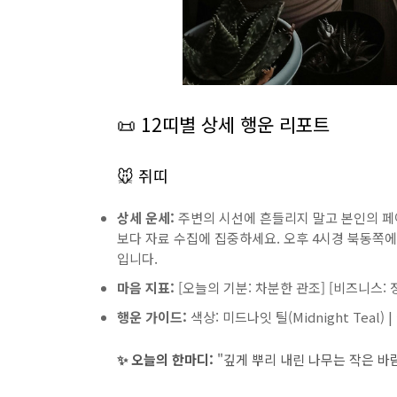
📜 12띠별 상세 행운 리포트
🐭 쥐띠
상세 운세:
주변의 시선에 흔들리지 말고 본인의 페
보다 자료 수집에 집중하세요. 오후 4시경 북동쪽
입니다.
마음 지표:
[오늘의 기분: 차분한 관조] [비즈니스: 
행운 가이드:
색상: 미드나잇 틸(Midnight Teal)
✨ 오늘의 한마디:
"깊게 뿌리 내린 나무는 작은 바