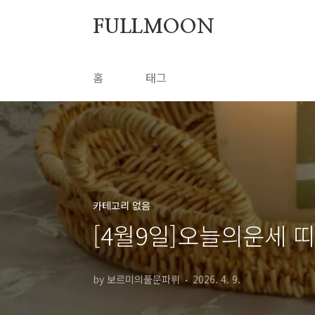
본문 바로가기
FULLMOON
홈
태그
카테고리 없음
[4월9일]오늘의운세
by 보르미의풀문파뤼
2026. 4. 9.