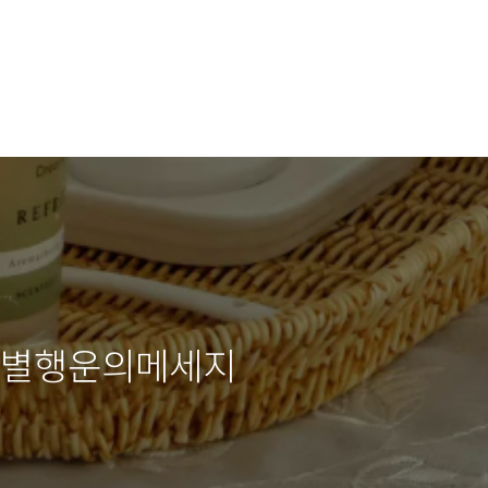
 띠별행운의메세지