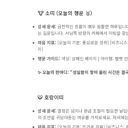
🐮 소띠 (오늘의 행운 🥈)
상세 운세:
금전적인 흐름이 매우 원활한 하루입니다.
는 길운입니다. 서남쪽 방향의 카페에서 미팅을 갖
마음 지표:
[오늘의 기분: 풍요로운 성취] [비즈니스:
지]
행운 가이드:
색상: 샴페인 베이지 | 아이템: 벨벳 
✨ 오늘의 한마디:
"성실함이 쌓아 올린 시간은 결
🐯 호랑이띠
상세 운세:
열정은 넘치나 완급 조절이 필요한 날입니
의 조언을 귀담아듣는 여유를 가져보세요. 저녁에는
마음 지표:
[오늘의 기분: 뜨거운 의욕] [비즈니스: 