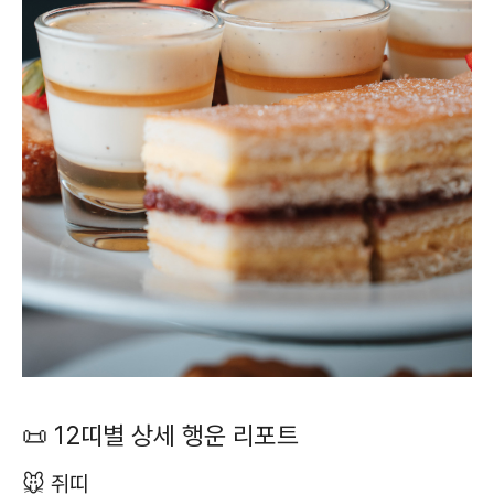
📜 12띠별 상세 행운 리포트
🐭 쥐띠