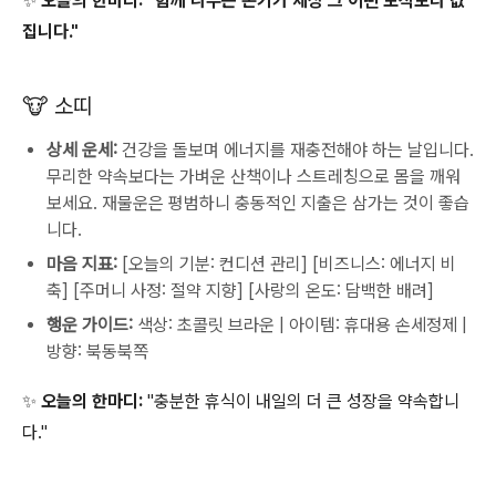
✨ 오늘의 한마디: "함께 나누는 온기가 세상 그 어떤 보석보다 값
집니다."
🐮 소띠
상세 운세:
건강을 돌보며 에너지를 재충전해야 하는 날입니다.
무리한 약속보다는 가벼운 산책이나 스트레칭으로 몸을 깨워
보세요. 재물운은 평범하니 충동적인 지출은 삼가는 것이 좋습
니다.
마음 지표:
[오늘의 기분: 컨디션 관리] [비즈니스: 에너지 비
축] [주머니 사정: 절약 지향] [사랑의 온도: 담백한 배려]
행운 가이드:
색상: 초콜릿 브라운 | 아이템: 휴대용 손세정제 |
방향: 북동북쪽
✨ 오늘의 한마디:
"충분한 휴식이 내일의 더 큰 성장을 약속합니
다."